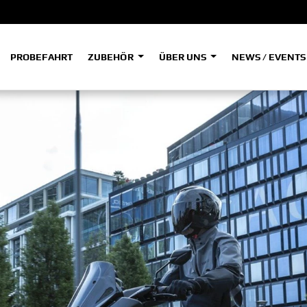
PROBEFAHRT
ZUBEHÖR
ÜBER UNS
NEWS / EVENT
ADVENTURE
A
A
HYPER NAKED
SPORT HERITAGE
Tenere
Tener
700
700
(Low
SPORT TOURING
SUPERSPORT
A2
A
Tenere
Tener
700
700
35kW
Rally
A
A1