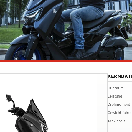
Tenere
WR12
700
World
Raid
KERNDAT
Hubraum
Leistung
Drehmoment
Gewicht fahrb
Tankinhalt