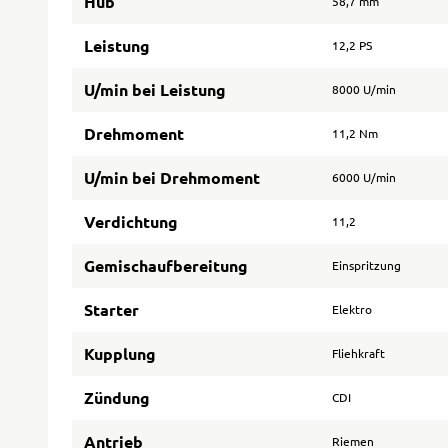
Hub
58,7 mm
Leistung
12,2 PS
U/min bei Leistung
8000 U/min
Drehmoment
11,2 Nm
U/min bei Drehmoment
6000 U/min
Verdichtung
11,2
Gemischaufbereitung
Einspritzung
Starter
Elektro
Kupplung
Fliehkraft
Zündung
CDI
Antrieb
Riemen