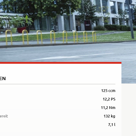
5R
EN
125 ccm
12,2 PS
11,2 Nm
ereit
132 kg
7,1 l