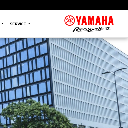
S
SERVICE
A2
e
Tenere
700
)
(Low)
35kW
A2
e
Tenere
700
Rally
35kW