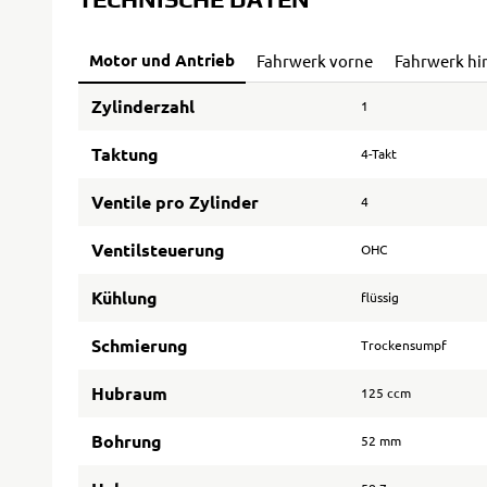
Motor und Antrieb
Fahrwerk vorne
Fahrwerk hi
Zylinderzahl
1
Taktung
4-Takt
Ventile pro Zylinder
4
Ventilsteuerung
OHC
Kühlung
flüssig
Schmierung
Trockensumpf
Hubraum
125 ccm
Bohrung
52 mm