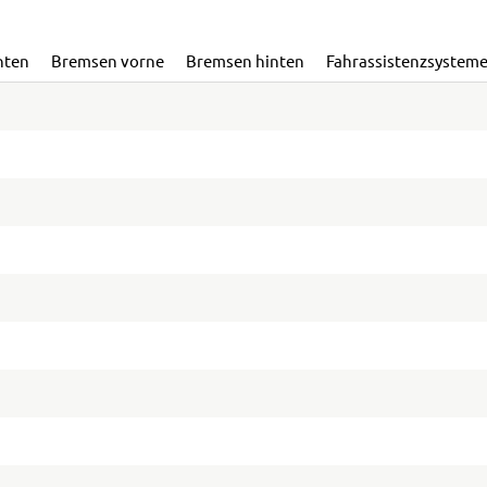
nten
Bremsen vorne
Bremsen hinten
Fahrassistenzsystem