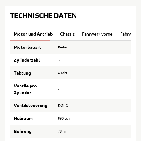
TECHNISCHE DATEN
Motor und Antrieb
Chassis
Fahrwerk vorne
Fahrwerk 
Motorbauart
Reihe
Zylinderzahl
3
Taktung
4-Takt
Ventile pro
4
Zylinder
Ventilsteuerung
DOHC
Hubraum
890 ccm
Bohrung
78 mm