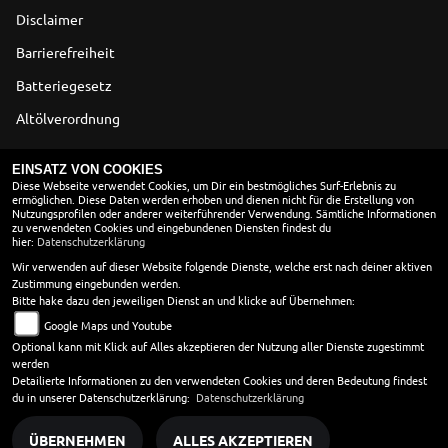
Disclaimer
Barrierefreiheit
Batteriegesetz
Altölverordnung
ÖFFNUNGSZEITEN
EINSATZ VON COOKIES
Diese Webseite verwendet Cookies, um Dir ein bestmögliches Surf-Erlebnis zu
ermöglichen. Diese Daten werden erhoben und dienen nicht für die Erstellung von
ÖFFNUNGSZEITEN SOMMER AB 01.03.2026
Nutzungsprofilen oder anderer weiterführender Verwendung. Sämtliche Informationen
zu verwendeten Cookies und eingebundenen Diensten findest du
Montag:
08:00 - 12:00 und 13:00 - 18:00
hier:
Datenschutzerklärung
Dienstag:
08:00 - 12:00 und 13:00 - 18:00
Wir verwenden auf dieser Website folgende Dienste, welche erst nach deiner aktiven
Zustimmung eingebunden werden.
Mittwoch:
08:00 - 12:00 und 13:00 - 18:00
Bitte hake dazu den jeweiligen Dienst an und klicke auf Übernehmen:
Donnerstag:
08:00 - 12:00 und 13:00 - 18:00
Google Maps und Youtube
Freitag:
08:00 - 12:00 und 13:00 - 18:00
Optional kann mit Klick auf Alles akzeptieren der Nutzung aller Dienste zugestimmt
Samstag:
08:00 - 13:00
werden
Sonntag:
geschlossen
Detailierte Informationen zu den verwendeten Cookies und deren Bedeutung findest
du in unserer Datenschutzerklärung:
Datenschutzerklärung
ÜBERNEHMEN
ALLES AKZEPTIEREN