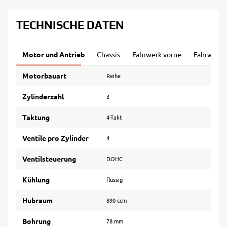
TECHNISCHE DATEN
Motor und Antrieb
Chassis
Fahrwerk vorne
Fahrwerk 
Motorbauart
Reihe
Zylinderzahl
3
Taktung
4-Takt
Ventile pro Zylinder
4
Ventilsteuerung
DOHC
Kühlung
flüssig
Hubraum
890 ccm
Bohrung
78 mm