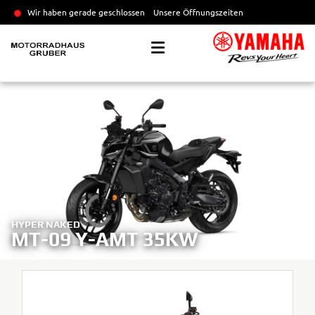
Wir haben gerade geschlossen
Unsere Öffnungszeiten
HYPER NAKED
MT-09 Y-AMT 35KW