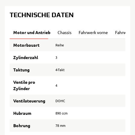
TECHNISCHE DATEN
Motor und Antrieb
Chassis
Fahrwerk vorne
Fahrwerk 
Motorbauart
Reihe
Zylinderzahl
3
Taktung
4-Takt
Ventile pro
4
Zylinder
Ventilsteuerung
DOHC
Hubraum
890 ccm
Bohrung
78 mm