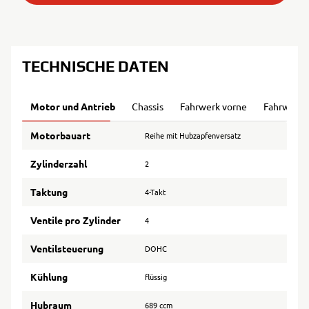
TECHNISCHE DATEN
Motor und Antrieb
Chassis
Fahrwerk vorne
Fahrwerk 
Motorbauart
Reihe mit Hubzapfenversatz
Zylinderzahl
2
Taktung
4-Takt
Ventile pro Zylinder
4
Ventilsteuerung
DOHC
Kühlung
flüssig
Hubraum
689 ccm