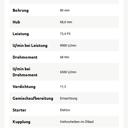
Bohrung
80 mm
Hub
68,6 mm
Leistung
73,4 PS
U/min bei Leistung
9000 U/min
Drehmoment
68 Nm
U/min bei
6500 U/min
Drehmoment
Verdichtung
11,5
Gemischaufbereitung
Einspritzung
Starter
Elektro
Kupplung
Mehrscheiben im Ölbad